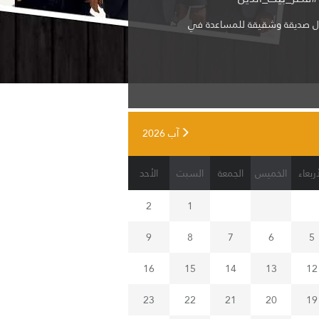
ل صديقة وشقيقة للمساعدة في
آب 2026
أربعاء
الخميس
الجمعة
السبت
الأحد
2
1
9
8
7
6
5
16
15
14
13
12
23
22
21
20
19