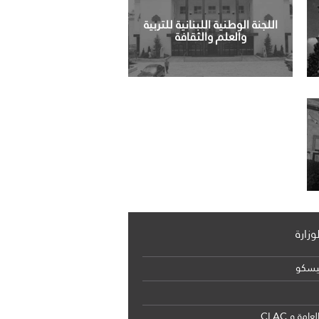
اللجنة الوطنية اللبنانية للتربية
والعلم والثقافة
زارة
يسكو
امة و CLAC