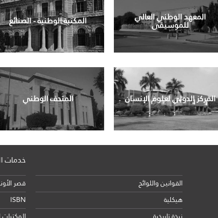
المعهد الوطني العالي
المكتبة الوطنية - الصنائع
للموسيقى
المركز الدولي لعلوم الإنسان
المتحف الوطني
خدمات الو
القوانين واللوائح
قصر الأون
هيكلية
ISBN
نبذة تاريخية
المكتبات الع