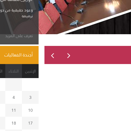
وعود حقيقية من دو
ترميمه
تعرف على المزيد
أجندة الفعاليات
الإثنين
الثلاثاء
ال
4
3
11
10
18
17