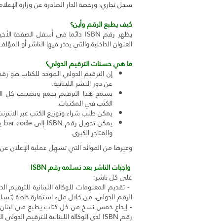
سجل تجاري، ورخصة الدار الصادرة عن وزارة الإعلام
كيف يطبع الرقم وأين؟
يظهر رقم ISBN دائما في أسفل الصفح
العنوان الداخلية والتي يحذر فيها الناشر أو المؤل
ما هي حسنات الترقيم الدولي؟
إن الترقيم الدولي الموحد للكتاب هو رقم
عن دور النشر اللبنانية.
يسمح هذا الترقيم بجمع وتصنيف كل ال
الكتب في المكتبات.
يمكن طلب شراء وتوزيع الكتب عبر الانترنت استنادا لأرقام BN
يم
والمتاجر الكبرى.
وغيرها من الفوائد التي تسهل عملية الإعلان عن ال
واجبات الناشر بعد تسلمه رقم
ISBN
على كل ناشر:
الرقم الدولي، من خلال ملء استمارة خاصة (تسلم
- إيداع خمس نسخ من كل كتاب يطبع في لبنان أ
رقم ISBN لدى الوكالة اللبنانية للترقيم الدولي الموحد للكتاب التابع لوزارة الثقافة.