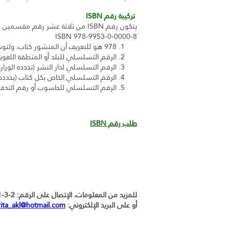
تركيبة رقم ISBN
يتكون رقم ISBN من ثلاثة عشر رقم مقسمين في خمس خانات مثلا:
ISBN 978-9953-0-0000-8
978 هو للتعريف أن المنشور كتاب، ولتوسيع إمكانية الطبع
الرقم التسلسلي للبلد أو المنطقة اللغوية (لبن
الرقم التسلسلي لدار النشر (تحدده الوزارة،
الرقم التسلسلي الخاص بكل كتاب (يحدده النا
الرقم التسلسلي للحاسوب أو رقم التدق
طلب رقم ISBN
للمزيد من المعلومات، الإتصال على الرقم: 2-3-01/744251
أو على البريد الإلكتروني:
rita_akl@hotmail.com