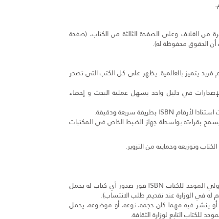
.
ة الأخيرة من الغلاف وعلى الصفحة الثالثة من الكتاب، (صفحة
ف أن الحقوق محفوظة له).
 فريد يتميز بالعالمية. يظهر على كل الكتب التي تصدر
إصدارات في دليل واحد يسهل عملية البحث و إحصاء
IS بطريقة سريعة ودقيقة.
كن تحويل رقم ISBN إلى bar code يسمح بقراءته بواسطة جهاز الضبط الخاص في المكتبات
كتاب وتوزيعه وحمايته من التزوير.
- تقديم المعلومات للوكالة اللبنانية للترقيم الدولي الموحد للكتاب ISBN فور صدور أي كتاب له يحمل
 له في الوزارة عند تقديم طلب الانتساب).
و ينشر فيه مهما كان حجمه، نوعه، أو موضوعه، يحمل