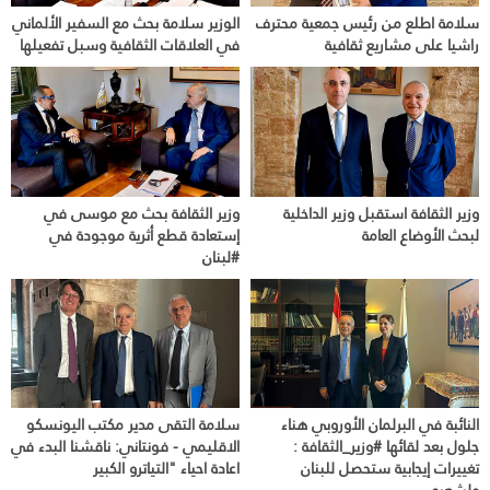
سلامة اطلع من رئيس جمعية محترف
الوزير سلامة بحث مع السفير الألماني
راشيا على مشاريع ثقافية
في العلاقات الثقافية وسبل تفعيلها
وزير الثقافة استقبل وزير الداخلية
وزير الثقافة بحث مع موسى في
لبحث الأوضاع العامة
إستعادة قطع أثرية موجودة في
#لبنان
النائبة في البرلمان الأوروبي هناء
سلامة التقى مدير مكتب اليونسكو
جلول بعد لقائها #وزير_الثقافة :
الاقليمي - فونتاني: ناقشنا البدء في
تغييرات إيجابية ستحصل للبنان
اعادة احياء "التياترو الكبير