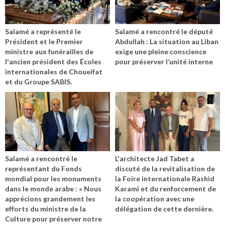
Salamé a représenté le
Salamé a rencontré le député
Président et le Premier
Abdullah : La situation au Liban
ministre aux funérailles de
exige une pleine conscience
l'ancien président des Écoles
pour préserver l’unité interne
internationales de Choueifat
et du Groupe SABIS.
Salamé a rencontré le
L'architecte Jad Tabet a
représentant du Fonds
discuté de la revitalisation de
mondial pour les monuments
la Foire internationale Rashid
dans le monde arabe : « Nous
Karami et du renforcement de
apprécions grandement les
la coopération avec une
efforts du ministre de la
délégation de cette dernière.
Culture pour préserver notre