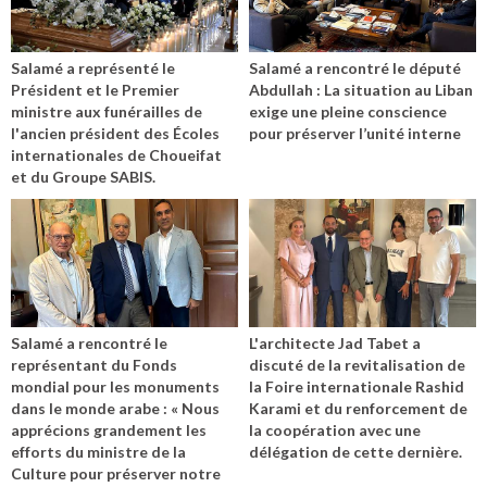
Salamé a représenté le
Salamé a rencontré le député
Président et le Premier
Abdullah : La situation au Liban
ministre aux funérailles de
exige une pleine conscience
l'ancien président des Écoles
pour préserver l’unité interne
internationales de Choueifat
et du Groupe SABIS.
Salamé a rencontré le
L'architecte Jad Tabet a
représentant du Fonds
discuté de la revitalisation de
mondial pour les monuments
la Foire internationale Rashid
dans le monde arabe : « Nous
Karami et du renforcement de
apprécions grandement les
la coopération avec une
efforts du ministre de la
délégation de cette dernière.
Culture pour préserver notre