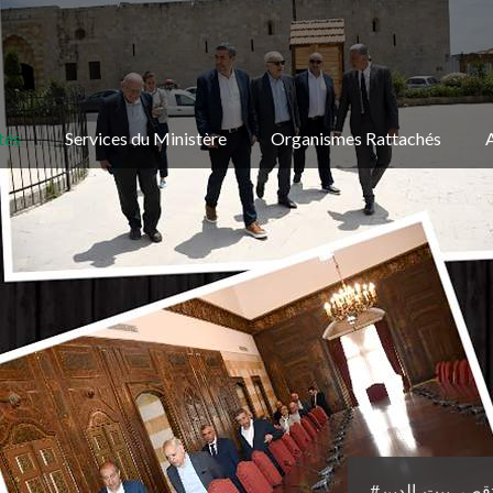
tés
Services du Ministère
Organismes Rattachés
#قصر_بيت_الدين