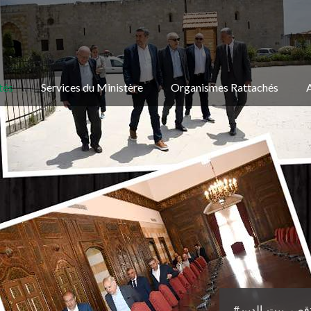
tés
Services du Ministère
Organismes Rattachés
#قصر_بيت_الدين