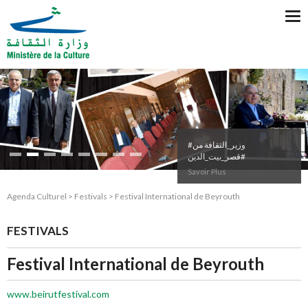
Tog
nav
#وزير_الثقافة من
#قصر_بيت_الدين
Savoir Plus
Agenda Culturel > Festivals > Festival International de Beyrouth
FESTIVALS
Festival International de Beyrouth
www.beirutfestival.com