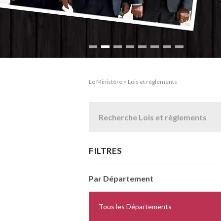
Le Ministère > Lois et règlements
FILTRES
Par Département
Tous les Départements