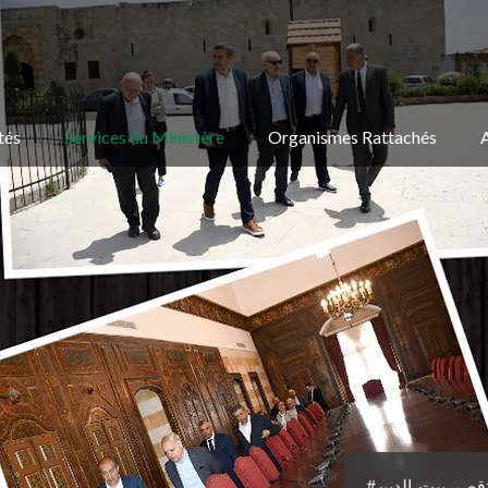
tés
Services du Ministère
Organismes Rattachés
#قصر_بيت_الدين