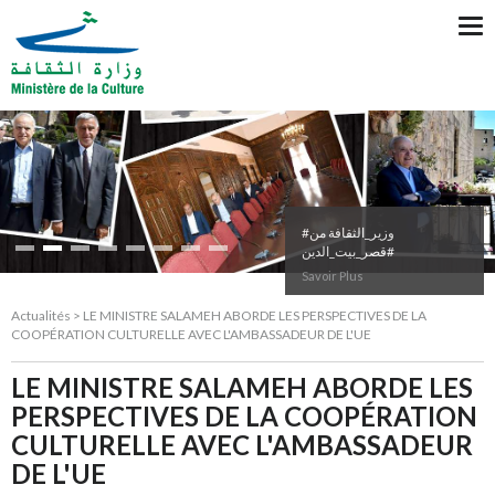
Tog
nav
#وزير_الثقافة من
#قصر_بيت_الدين
Savoir Plus
Actualités > LE MINISTRE SALAMEH ABORDE LES PERSPECTIVES DE LA
COOPÉRATION CULTURELLE AVEC L'AMBASSADEUR DE L'UE
LE MINISTRE SALAMEH ABORDE LES
PERSPECTIVES DE LA COOPÉRATION
CULTURELLE AVEC L'AMBASSADEUR
DE L'UE