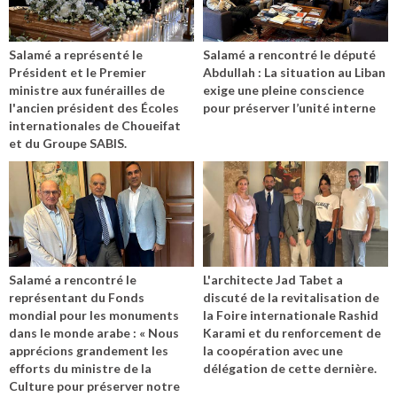
Salamé a représenté le
Salamé a rencontré le député
Président et le Premier
Abdullah : La situation au Liban
ministre aux funérailles de
exige une pleine conscience
l'ancien président des Écoles
pour préserver l’unité interne
internationales de Choueifat
et du Groupe SABIS.
Salamé a rencontré le
L'architecte Jad Tabet a
représentant du Fonds
discuté de la revitalisation de
mondial pour les monuments
la Foire internationale Rashid
dans le monde arabe : « Nous
Karami et du renforcement de
apprécions grandement les
la coopération avec une
efforts du ministre de la
délégation de cette dernière.
Culture pour préserver notre