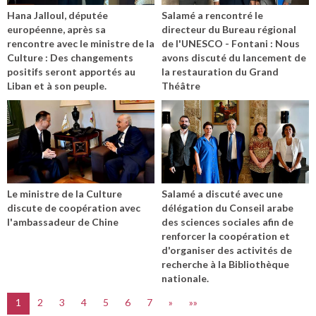
Hana Jalloul, députée
Salamé a rencontré le
européenne, après sa
directeur du Bureau régional
rencontre avec le ministre de la
de l'UNESCO - Fontani : Nous
Culture : Des changements
avons discuté du lancement de
positifs seront apportés au
la restauration du Grand
Liban et à son peuple.
Théâtre
Le ministre de la Culture
Salamé a discuté avec une
discute de coopération avec
délégation du Conseil arabe
l'ambassadeur de Chine
des sciences sociales afin de
renforcer la coopération et
d'organiser des activités de
recherche à la Bibliothèque
nationale.
1
2
3
4
5
6
7
»
»»