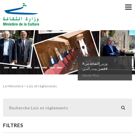
Tog
nav
#وزير_الثقافة من
#قصر_بيت_الدين
Savoir Plus
Le Ministère > Lois et règlements
FILTRES