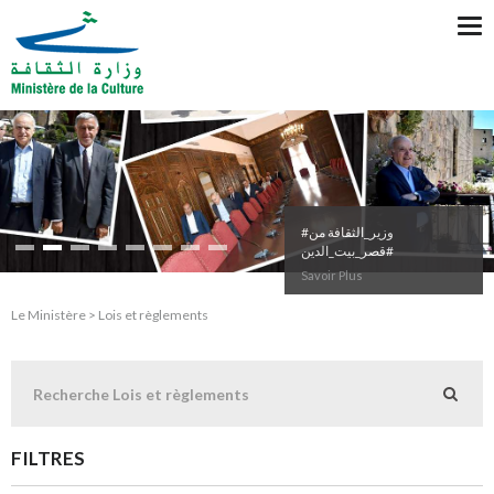
Tog
nav
#وزير_الثقافة من
#قصر_بيت_الدين
Savoir Plus
Le Ministère > Lois et règlements
FILTRES