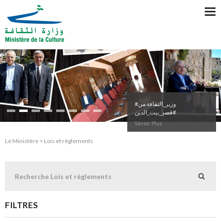
Tog
nav
#وزير_الثقافة من
#قصر_بيت_الدين
Savoir Plus
Le Ministère > Lois et règlements
FILTRES