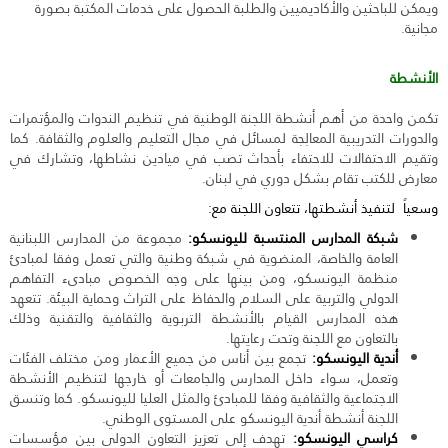
ويمكن للباحثين والأكاديميين والطلبة الحصول على خدمات المكتبة بصورة
مجانية.
الأنشطة
تكمن واحدة من أهم أنشطة اللجنة الوطنية في تنظيم الندوات والمؤتمرات
والدورات التدريبية المعالِجة لمسائل في مجال التعليم والعلوم والثقافة. كما
وتقيم الاحتفالات للاحتفاء بأحداث تصب في ميادين نشاطها، وتشارك في
معارض للكتب تقام بشكل دوري في لبنان.
وسعياً لتنفيذ أنشطتها، تتعاون اللجنة مع:
شبكة المدارس المنتسبة لليونسكو:
مجموعة من المدارس اللبنانية
العامة والخاصة، المنضوية في شبكة وطنية والتي تعمل وفقا لمبادئ
منظمة اليونسكو، ومن بينها على وجه الخصوص مبادىء التفاهم
الدولي والتربية على السلام والحفاظ على التراث وحماية البيئة. تتعهد
هذه المدارس القيام بالأنشطة التربوية والثقافية والتقنية وذلك
بالتعاون مع اللجنة وتحت رعايتها.
أندية اليونسكو:
تجمع بين أناس من جميع الأعمار ومن مختلف الفئات
وتعمل، سواء داخل المدارس والجامعات أو خارجها لتنظيم الأنشطة
الاجتماعية والثقافية وفقا للمبادئ والمثل العليا لليونسكو. كما وتنسق
اللجنة أنشطة أندية اليونسكو على المستوى الوطني.
كراسي اليونسكو:
تهدف إلى تعزيز التعاون الدولي بين مؤسسات