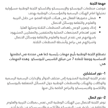
مهمة اللجنة
فوضت منظمات اليونسكو والإيسيسكو والالسكو اللجنة الوطنية مسؤولية
تمثيلها امام الهيئات الرسمية والمؤسسات الوطنية بهدف:
ضمان حضورها الفعال في هيئات الدولة العضو من خلال التربية
والعلوم والثقافة ووسائل الاتصال.
إذكاء وتعزيز الوعي باهداف المنظمات الثلاثة ومثلها العليا.
تعزيز اهتمام المجتمعات المحلية والمثقفين والمفكرين المشهود
باسهامهم في تقدم لتربية والعلوم والثقافة ووسائل الاتصال
واشراكهم في برامج وأنشطة المنظمات الثلاثة.
تضطلع اللجنة الوطنية بأربع مهمات رئيسية كما هي محددة في انظمتها
الاساسية ووفقا للمادة 7 من ميثاق التاسيس لليونسكو. وهذه المهمات
هي:
1- دور استشاري
تقدم اللجنة الوطنية المشورة إلى مختلف الدوائر والإدارات الرسمية الرسمية
والوكالات والهيئات والمنظمات الوطنية حول المسائل المتعلقة باليونسكو
والألكسو والايسيسكو والبرامج الخاصة بكل منها.
2- دور اتصال
توفر اللجنة الاتصال بين الهيئات الوطنية التي تعنى بمجالات التربية والعلوم
والثقافة من ناحية، وبين اليونسكو والألكسو والايسيسكو من ناحية أخرى.