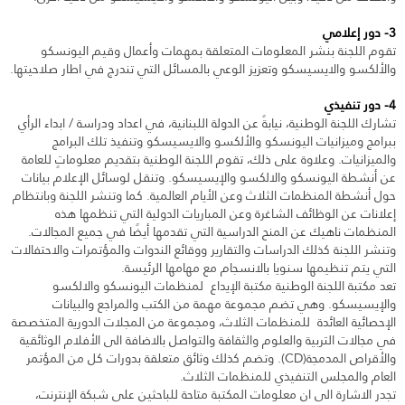
3- دور إعلامي
تقوم اللجنة بنشر المعلومات المتعلقة بمهمات وأعمال وقيم اليونسكو
والألكسو والايسيسكو وتعزيز الوعي بالمسائل التي تندرج في اطار صلاحيتها.
4- دور تنفيذي
تشارك اللجنة الوطنية، نيابةً عن الدولة اللبنانية، في اعداد ودراسة / ابداء الرأي
ببرامج وميزانيات اليونسكو والألكسو والايسيسكو وتنفيذ تلك البرامج
والميزانيات. وعلاوة على ذلك، تقوم اللجنة الوطنية بتقديم معلوماتٍ للعامة
عن أنشطة اليونسكو والالكسو والإيسيسكو. وتنقل لوسائل الإعلام بيانات
حول أنشطة المنظمات الثلاث وعن الأيام العالمية. كما وتنشر اللجنة وبانتظام
إعلانات عن الوظائف الشاغرة وعن المباريات الدولية التي تنظمها هذه
المنظمات ناهيك عن المنح الدراسية التي تقدمها أيضًا في جميع المجالات.
وتنشر اللجنة كذلك الدراسات والتقارير ووقائع الندوات والمؤتمرات والاحتفالات
التي يتم تنظيمها سنويا بالانسجام مع مهامها الرئيسة.
تعد مكتبة اللجنة الوطنية مكتبة الإيداع لمنظمات اليونسكو والالكسو
والإيسيسكو. وهي تضم مجموعة مهمة من الكتب والمراجع والبيانات
الإحصائية العائدة للمنظمات الثلاث، ومجموعة من المجلات الدورية المتخصصة
في مجالات التربية والعلوم والثقافة والتواصل بالاضافة الى الأفلام الوثائقية
والأقراص المدمجة(CD). وتضم كذلك وثائق متعلقة بدورات كل من المؤتمر
العام والمجلس التنفيذي للمنظمات الثلاث.
تجدر الاشارة الى ان معلومات المكتبة متاحة للباحثين على شبكة الإنترنت،