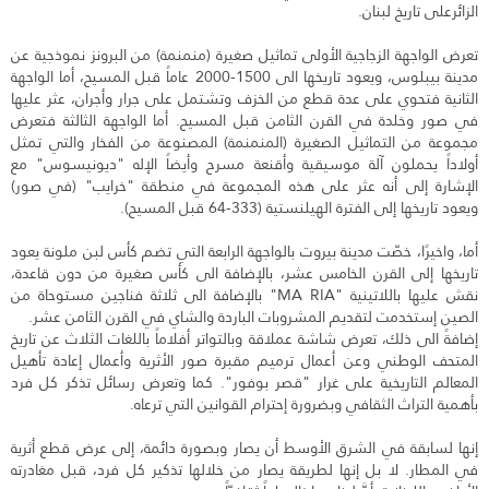
الزائرعلى تاريخ لبنان.
تعرض الواجهة الزجاجية الأولى تماثيل صغيرة (منمنمة) من البرونز نموذجية عن
مدينة بيبلوس، ويعود تاريخها الى 1500-2000 عاماً قبل المسيح، أما الواجهة
الثانية فتحوي على عدة قطع من الخزف وتشتمل على جرار وأجران، عثر عليها
في صور وخلدة في القرن الثامن قبل المسيح. أما الواجهة الثالثة فتعرض
مجموعة من التماثيل الصغيرة (المنمنمة) المصنوعة من الفخار والتي تمثل
أولاداً يحملون آلة موسيقية وأقنعة مسرح وأيضاً الإله "ديونيسوس" مع
الإشارة إلى أنه عثر على هذه المجموعة في منطقة "خرايب" (في صور)
ويعود تاريخها إلى الفترة الهيلنستية (333-64 قبل المسيح).
أما، واخيرًا، خصّت مدينة بيروت بالواجهة الرابعة التي تضم كأس لبن ملونة يعود
تاريخها إلى القرن الخامس عشر، بالإضافة الى كأس صغيرة من دون قاعدة،
نقش عليها باللاتينية "MA RIA" بالإضافة الى ثلاثة فناجين مستوحاة من
الصين إستخدمت لتقديم المشروبات الباردة والشاي في القرن الثامن عشر.
إضافةً الى ذلك، تعرض شاشة عملاقة وبالتواتر أفلاماً باللغات الثلاث عن تاريخ
المتحف الوطني وعن أعمال ترميم مقبرة صور الأثرية وأعمال إعادة تأهيل
المعالم التاريخية على غرار "قصر بوفور". كما وتعرض رسائل تذكر كل فرد
بأهمية التراث الثقافي وبضرورة إحترام القوانين التي ترعاه.
إنها لسابقة في الشرق الأوسط أن يصار وبصورة دائمة، إلى عرض قطع أثرية
في المطار. لا بل إنها لطريقة يصار من خلالها تذكير كل فرد، قبل مغادرته