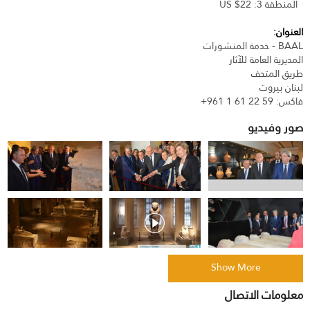
المنطقة 3: 22$ US
العنوان:
BAAL - خدمة المنشورات
المديرية العامة للآثار
طريق المتحف
لبنان بيروت
فاكس: 59 22 61 1 961+
صور و
فيديو
Show More
معلومات الاتصال