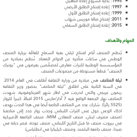
1995:
بداية مشروع إعادة التأهيل
1997:
إعادة إفتتاح الطابق الأرضي
1999:
إعادة إفتتاح الطابق الأول
2011:
إفتتاح صالة موريس شهاب
2015:
إعادة إفتتاح الطابق السفلي
المهام والأهداف
يُنظم المتحف أيام افتتاح ليلي بغية السماح للعامَّة بزيارة المتحف
الوطني في ساعات متأخرة عن الدوام المعتاد. تُنظم بمبادرة من
المؤسسسة الوطنية للتراث معارض لمصمِّمين يعرضون في "بوتيك
المتحف" قطعاً مستوحاة من مجموعات المتحف.
ليلة المتاحف
هي مبادرة من وزارة الثقافة أطلقت في العام 2014.
في السنة الثانية على اطلاق "ليلة المتاحف" بحضور وزير الثقافة
ريمون عريجي والتي اندرجت في اطار شهر الفرنكوفونية، شهدت
المتاحف نهار الجمعة الواقع فيه 7 آذار/مارس 2015 اقبالاً كبيراً للزوار
(5525 زائراً). شارك عدد من المتاحف الخاصة أيضا في هذا الحدث بهدف
اذكاء الوعي حول غنى التراث اللبناني وجذب زوار جدد إلى متاحفنا
(متحف مصرف لبنان، متحف المعادن MIM، متحف الجامعة الأميركية
في بيروت، متحف ما قبل التاريخ اللبناني، متحف عودة، قصر دبانة في
صيدا، متحف جامعة البلمند، ومتحف كيليكيا في انطلياس).