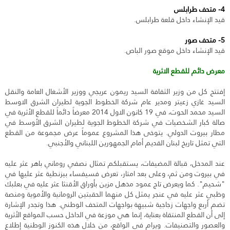
4- متحف طرابلس
قيد الإنشاء داخل قلعة طرابلس.
5- متحف صور
قيد الإنشاء داخل موقع صور الباص.
معرض دائم للقطع الاثرية
إفتتح كل من وزير الثقافة السيد ريمون عريجي ووزير الأشغال العامة والنقل
السيد غازي زعيتر ومدير عام شركة الخطوط الجوية لطيران الشرق الاوسط
السيد محمد الحوت، في 19 كانون الاول 2014 معرضاً دائماً للقطع الأثرية في
صالة كبار الشخصيات في شركة الخطوط الجوية لطيران الشرق الأوسط في
مطار بيروت الدولي. يتوخى هذا المشروع عموماً عرض مجموعة من القطع
التي تمثل تاريخ لبنان القديم أمام الجمهورين اللبناني والأجنبي.
عند المدخل، قبالة المضيفات، يستقبلكم تمثال نصفي روماني باهر عثر عليه
في بيروت ومن ثم، وعلى بعد امتار، تعرض فسيفساء بيزنطية عثر عليها في
"شحيم". كما ويعرض تاج عمود مذهل مزين بأوراق الأقنثا عثر عليه في بعلبك
وظبي عثر عليه في عنجر يمثل كل منهما الحقبتين الرومانية والأموية ومنصة
تضم أربع واجهات زجاجية شبيهة بواجهات المتحف الوطني. هذا وتجدر الإشارة
إلى أن القطع المنتقاة بعناية، إنما هي موزعة في الداخل حسب المواقع الأثرية
والعصور والتصنيفات. ويرام في الواقع، من خلال هذه الكنوز الوطنية إطلاع