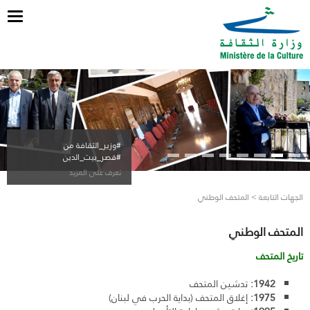
ggle
tion
#وزير_الثقافة من
#قصر_بيت_الدين
تعرف على المزيد
الجهات التابعة > المتحف الوطني
المتحف الوطني
تاريخ المتحف
1942:
تدشين المتحف
1975:
إغلاق المتحف (بداية الحرب في لبنان)