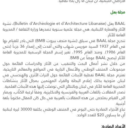
الأراضي اللبنانية، أنَّ لبنان ما زال بلداً ثقافيّاً.
مجلة بعل
BAAL بعل (Bulletin d’Archéologie et d’Architecture Libanaise)، نشرة
الآثار والعمارة اللبنانية، هي مجلة علمية سنوية تصدرها وزارة الثقافة / المديرية
العامة للآثار.
تندرج مجلة BAAL في سياق (نشرة متحف بيروت BMB) التي بادر للقيام بها
في العام 1937 السيد موريس شهاب والتي أفدت إلى إصدار 36 جزءاً (حتى
العام 1986). ومنذ العام 1995، تغير إسم المجلة الرسمية للمديرية العامة
للآثار ليصبح BAAL عوضاً عن BMB.
من خلال نشر أعمال البحث والتنقيب عن الآثار والدراسات القائمة حول
مجموعات المتحف الوطني والأعمال الجارية في المواقع والمعالم التاريخية،
تعتزم مجلة BAAL تغطية الأبحاث القائمة حول التراث الأثري والهندسي في
لبنان متوخية بذلك إعلام البحاثة والقراء المهتمين بمجال الآثار بنشاطات
المديرية العامة للآثار في لبنان وبالنتائج التي توصلت إليها هذه الأبحاث العلمية.
تصدر المقالات باللغات العربية والفرنسية والانكليزية، وفقاً لرغبة الكتَّاب، ويصار
الى القيام بملخص عن هذه المقالات بالعربية في حال كان المقال مكتوباً بلغة
أجنبية.
تباع الأجزاء الصادرة حتى اليوم في المتحف الوطني بكلفة 30000 ليرة لبنانية
أي ما يساوي 20$ للعدد الواحد.
الأعداد الصادرة: