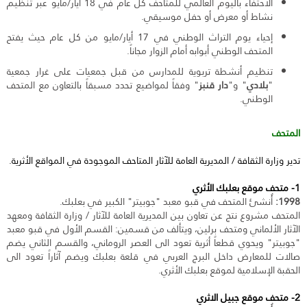
الاحتفاء باليوم العالمي للمتاحف كل عام في 18 أيار/مايو عبر تنظيم
نشاط أو معرض أو حفل موسيقي.
إحياء يوم التراث الوطني في 17 أيار/مايو من كل عام حيث يفتح
المتحف الوطني أبوابه أمام الزوار مجاناً.
تنظيم أنشطة تربوية للمدارس من قبل جمعيات على غرار جمعية
"
بلادي
" و"
دار قنبز
" وفقاً لمواضيع تحدد مسبقاً بالتعاون مع المتحف
الوطني.
المتحف
تدير وزارة الثقافة / المديرية العامة للآثار المتاحف الموجودة في المواقع الأثرية.
1- متحف موقع بعلبك الأثري
1998:
أُنشئ المتحف في قبو معبد "جوبيتر" الكبير في بعلبك.
المتحف مشروع نتج عن تعاون بين المديرية العامة للآثار / وزارة الثقافة ومعهد
الآثار الألماني ومتحف برلين، ويتألف من قسمين: القسم الأول في قبو معبد
"جوبيتر" ويحوي قطعاً أثرية تعود الى العصر الروماني، والقسم الثاني يضم
صالات للمعارض داخل البرج العربي في قلعة بعلبك ويضم آثاراً تعود الى
الحقبة الإسلامية لموقع بعلبك الأثري.
2- متحف موقع جبيل الاثري