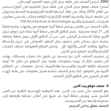
2002:
أُنشئ المتحف في قلعة جبيل التي تعود للعصور الوسطى.
أنشئ متحف موقع جبيل الاثري في قلعة جبيل الصليبية في أيلول/سبتمبر
من العام 2002 وذلك في إطار أنشطة القمة الفرنكوفونية التاسعة وبتمويل
من حكومة كيبيك والمديرية العامة للآثار/وزارة الثقافة ومكتب ياسمين معكرون
للدراسات المعمارية والأثرية Y.M Architecture et Archéologie.
يتألف المتحف من طابقين ويضم قطعاً أثرية معروضة في واجهات زجاجية إضافةً
إلى 21 لوحة تفصيلية. يضم الطابق الأرضي قطعاً أثرية تخط تاريخ موقع جبيل
الأثري وفقاً للتسلسل الزمني، في حين أن الطابق الأول يحوي قطعاً متعلقة
بمدينة جبيل بشكل خاص تتمحور حول التطور العمراني في جبيل وأنشطة
سكانها، وتقاليد الدفن والآلهة، إلخ... وتمثل القطع المعروضة مختلف الحقبات
التاريخية والأثرية لموقع جبيل الاثري.
إن تصميم المتحف، الذي تم تحسينه عن طريق بناء ممرات ومسالك، يهدف
الى تثقيف الزائر إذ يزوده بمعلومات وافية حول الموقع من خلال 16 لوحة
تفصيلية (باللغة العربية والفرنسية والانكليزية) تشمل معلومات عن المعالم
الأثرية في الموقع، كما يضم المتحف شاشة تعرض معلومات في قاعة جُهزت
للعرض البصري في الطابق الأول للمتحف.
3- متحف موقع بيت الدين
يقع المتحف في قصر بيت الدين، هذه الجوهرة الهندسية الباهرة من القرن
التاسع عشر، ويعرض قطعًا أثرية عثر عليها في أماكن مختلفة بالإضافة إلى
مجموعة واسعة من الفسيفساء.
المتحف مغلق بداعي الترميم
.