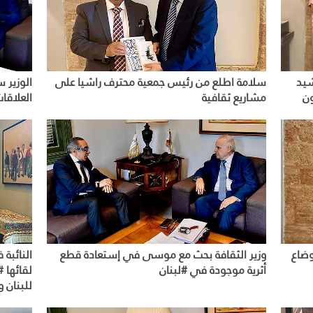
شيد
سلامة اطلع من رئيس جمعية محترف راشيا على
الوزير 
ون
مشاريع ثقافية
العلاقا
وضاع
وزير الثقافة بحث مع موسى في إستعادة قطع
النائبة 
أثرية موجودة في #لبنان
لقائها #
للبنان 