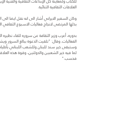
للكتاب ولمعاينة كل الإبداعات الثقافية والفنية الإ
العلاقات الثقافية الثنائية.
وكان السفير الايراني أشار الى انه نقل ايضا الى
بذلها المرتضى لانجاح فعاليات الاسبوع الثقافي
بدوره، أعرب وزير الثقافة عن سروره للقاء نظيره 
الفعاليات، وقال: "تلقيت الدعوة ببالغ السرور ويش
وستبقى خير سند للبنان وللشعب اللبناني بأطيا
لما فيه خير الشعبين والدولتين، وقوة هذه العلاقة
فحسب."