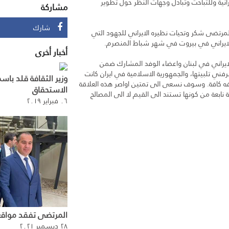
يرانية وللتباحث وتبادل وجهات النظر حول تطوير
مشاركة
شارك
 المرتضى شكر وتحيات نظيره الايراني للجهود التي
 الايراني في بيروت في شهر شباط المنصرم.
أخبار أخرى
الايراني في لبنان واعضاء الوفد المشارك ضمن
رفني تلبيتها، والجمهورية الاسلامية في ايران كانت
وزير الثقافة قلد باس
فه كافة. وسوف نسعى الى تمتين اواصر هذه العلاقة
الاستحقاق
 نابعة من كونها تستند الى القيم لا الى المصالح
٠٦ فبراير ٢٠١٩
المرتضى تفقد مواقع ب
٢٨ ديسمبر ٢٠٢١