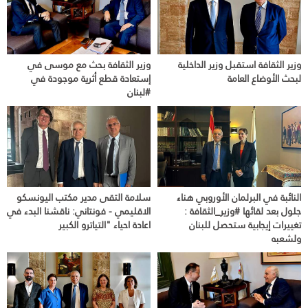
وزير الثقافة استقبل وزير الداخلية
وزير الثقافة بحث مع موسى في
لبحث الأوضاع العامة
إستعادة قطع أثرية موجودة في
#لبنان
النائبة في البرلمان الأوروبي هناء
سلامة التقى مدير مكتب اليونسكو
جلول بعد لقائها #وزير_الثقافة :
الاقليمي - فونتاني: ناقشنا البدء في
تغييرات إيجابية ستحصل للبنان
اعادة احياء "التياترو الكبير
ولشعبه