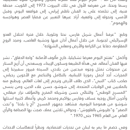
رسما ونحتا، من معرضه الأول في تلك البيروت 1973 إلى الكويت، محطة
فنية، إلى تتلمذه على يد الفنان ناظم إيراني، إلى قواقعه اليوم، وقبل
الأمس، وتحوله إلى واقعية، أراد عبرها التعبير عن قضايا العصر وهواجسه
والهموم".
وتابع: "عرفنا أعمال شربل فارس، نحتا وتلوينا، خلال فترة احتلال العدو
الإسرائيلي لجنوبنا، من خلال أعمال أدان فيها وحشية الغاصب، ومجد الروح
المقاومة، دفاعا عن الكرامة والأرض ومعاني الشهادة".
وأكمل: "نفتتح اليوم معرضا تشكيليا، خارج مألوف الأمكنة "واحة الدقاق"، نشر
فيها الفنان أعماله، في هدأة الطبيعة وسكون الإيحاء، ويسعدني أن أزيح الستار
عن منحوتات تمثل وجوه مبدعين من بلادي، السيدة فيروز سفيرتنا إلى
المجرات، أحد أجمل رموزنا اللبنانية، بالتكامل والتناغم مع الأخوين رحباني،
صاحب كتاب "النبي"، الذي طاف الأرض وترجم إلى لغات العالم، ويطبع منه
بالملايين في الولايات المتحدة، إلى شوشو، حسن علاء الدين، ومن ينسى
"المسرح الوطني" والثنائي حسن وشريكه المخرج والمؤلف نزار ميقاتي،
وآخرين أمثال روجيه عساف وفارس يواكيم ومحمد كريم، وأعمالا كثيرة استلها
شوشو من همومنا اليومية، فشاهد جمهور المسرح "آخ يا بلدنا" و"تحت
الصفر" و"طربوش بالقاووش"، وحوالي ثلاثين عملا، ضجت بها الصحافة والرأي
العام، من العام 1965 حتى 1970."
وفي خضم ما يمر به لبنان من تحديات اقتصادية، ونظراً لانعكاسات الاحداث