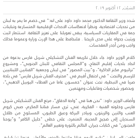
السَبْت, ١٢ أكتوبر ٢٠١٩
شدد وزير الثقافة الدكتور محمد داود داود على انه:" في خضم ما يمر به لبنان
من تحديات اقتصادية، ونظراً لانعكاسات الاحداث الإقليمية المتسارعة وتباينات
جمة في المقاربات السياسية، يبقى تعويلنا على تعزيز الثقافة. استثمار اثبت
ويثبت جدواه على مدى تاريخنا . فلنحافظ على هذا الإرث وزارة وعموما فذلك
واجب ومن أجدر المقدسات.
كلام الوزير داود جاء خلال تكريمه الفنان التشكيلي شربل فارس بدعوة من
اتحاد بلديات إقليم التفاح، و"المجلس الثقافي للبنان الجنوبي"، ومشروع
"تراثيوم مكنز الذاكرة"، و"بيت المصور" في لبنان وجمعية "الفنانين اللبنانيين
للرسم والنحت " في احتفال أقيم في "محترف الفنان شربل فارس" في بلدة
صربا في النبطية، تحت عنوان "خمسون عاما من العطاء- اليوبيل الذهبي"،
وبحضور شخصيات وفاعليات ومهتمين.
وأضاف الوزير داود: "نحن هنا في "واحة الدقاق"، مرتع الفنان التشكيلي شربل
فارس وخلوته الفنية - الفكرية، غني، ثري مسار فناننا المكرم، صبي كروم
العنب والتين والزيتون، وبيادر البركة وعبق الطيون، المسلوخ من ظلال
السنديان إلى ضجيج المدينة، المتمرد، على خطى "خليل الكافر" و"يوحنا
المجنون" في كتابات جبران، الحالم بالثورة وتغيير العالم".
ولفت الى اننا : "نكرم اليوم فنانا ملتزما بالجذور والألوان، فنونا تشكيلية،