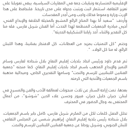
الإقليمية المتسارعة وتباينات جمة في المقاربات السياسية، يبقى تعويلنا على
تعزيز الثقافة، استثمار اثبت ويثبت جدواه على مدى تاريخنا. فلنحافظ على هذا
الإرث وزارة وعموما فذلك واجب ومن أجدر المقدسات.
وأردف: "سعيد أنا بهذا المناخ الرائع المشبع بالمخيلة الخلاقة والإبداع الفني،
أحيي مبادرة الجمعيات المنظمة لهذا الحدث، أما الفنان شربل فارس، فله منا
كل التقدير والثناء، أحد راياتنا التشكيلية الحديثة".
وختم "كل التمنيات بمزيد من العطاءات، كل الافتخار بفنانينا، وهذا اللبنان
الرائع، له منا كل الولاء. ".
ثم قدم داود ورئيس اتحاد بلديات إقليم التفاح بلال شحادة لفارس وسام
التميز والإبداع المذهب باسم اتحاد بلديات إقليم التفاح، كما منحته "جمعية
الفنانين اللبنانيين للرسم والنحت" وسامها التقديري الخاص، وميدالية مذهبة
باسم الجمعيات والأندية التي كرمته.
بعدها، تمت إزاحة الستار عن ثلاث منحوتات لعمالقة الأدب والفن والمسرح في
لبنان: جبران خليل جبران، فيروز وحسن علاء الدين "شوشو"، من أعمال
المحتفى به، وجال الحضور في المحترف.
تخلل الحفل كلمات لكل من المكرم شربل فارس، كامل جابر باسم الجمعيات،
بلال شحادة رئيس بلدية إقليم التفاح، إبراهيم شمس عن المجلس الثقافي
للبنان الجنوبي، وشربل روحانا عن جمعية الفنانين اللبنانين للرسم والنحت.