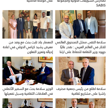
لمدارس الشويفات الدولية ومجموعة
على الوحدة الداخلية
SABIS
سلامة التقى ممثل الصندوق العالمي
المعمار جاد تابت بحث مع وفد من
للاثار في العالم العربي : نقدر عاليًا
معرض رشيد كرامي الدولي في اعادة
جهود وزير الثقافة للحفاظ على ارثنا
إحيائه وتعزيز التعاون
سلامة اطلع من رئيس جمعية محترف
الوزير سلامة بحث مع السفير الألماني
راشيا على مشاريع ثقافية
في العلاقات الثقافية وسبل تفعيلها