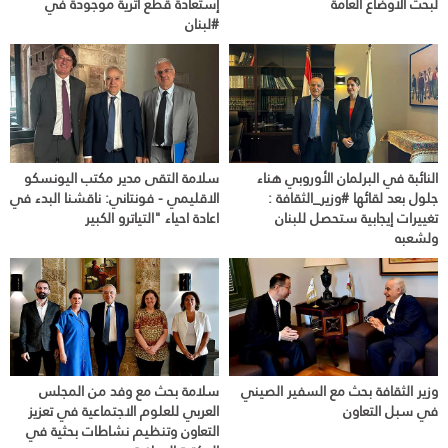
لبحث الأوضاع العامة
إستعادة قطع أثرية موجودة في
#لبنان
النائبة في البرلمان الأوروبي هناء
سلامة التقى مدير مكتب اليونسكو
جلول بعد لقائها #وزير_الثقافة :
الاقليمي - فونتاني: ناقشنا البدء في
تغييرات إيجابية ستحصل للبنان
اعادة احياء "التياترو الكبير
ولشعبه
وزير الثقافة بحث مع السفير الصيني
سلامة بحث مع وفد من المجلس
في سبل التعاون
العربي للعلوم الاجتماعية في تعزيز
التعاون وتنظيم نشاطات بحثية في