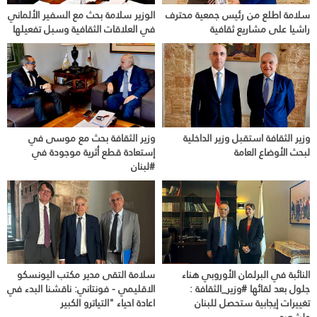
سلامة اطلع من رئيس جمعية محترف
الوزير سلامة بحث مع السفير الألماني
راشيا على مشاريع ثقافية
في العلاقات الثقافية وسبل تفعيلها
وزير الثقافة استقبل وزير الداخلية
وزير الثقافة بحث مع موسى في
لبحث الأوضاع العامة
إستعادة قطع أثرية موجودة في
#لبنان
النائبة في البرلمان الأوروبي هناء
سلامة التقى مدير مكتب اليونسكو
جلول بعد لقائها #وزير_الثقافة :
الاقليمي - فونتاني: ناقشنا البدء في
تغييرات إيجابية ستحصل للبنان
اعادة احياء "التياترو الكبير