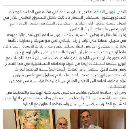
التقى
#وزير_الثقافة
الدكتور غسان سلامة في مكتبه في المكتبة الوطنية-
الصنائع وبحضور المستشار المعمار جاد تابت ممثل الصندوق العالمي للآثار في
الدول العربية الدكتور ايلي فلوطي حيث جرى البحث في تفعيل التعاون مع
الوزارة في ما يتعلق بالارث الثقافي .
واثر اللقاء قال فلوطي :" تشرفت بلقاء الوزير سلامة الذي نقدر عاليًا جهوده
في سبيل الحفاظ على تراثنا وارثنا اللبناني الذي هو هويتنا وحضارتنا ، خاصة
واننا في الصندوق العالمي للاثار نسلط الضوء على التراث الانساني سواء كان
ماديا او غير مادي حيث نأمل ان يكون هناك تعاون على نطاق اوسع بين
الصندوق ولبنان الغني باثاره وتراثه وثقافته، حيث نتمنى ان تتجدد اللقاءات مع
الوزير سلامة للاستفادة ايضا من خبرته وتطلعاته المستقبلية في هذا القطاع .
وفي وقت لاحق استقبل وزير الثقافة رئيسة المؤسسة الوطنية للتراث
السيدة منى الهراوي و عضو اللجنة لما سلام وتداول معهما في شؤون
ثقافية عامة، اضافة الى التعاون القائم بين الوازرة والمؤسسة في عدد من
النشاطات .
ومن زوار سلامة الدكتور هاشم سركيس عميد كلية الهندسة والتخطيط في
معهد مساشستوس للتكنولوجيا في بوسطن وكانت مناسبة تم خلالها عرض
لمشاريع الدكتور سركيس في لبنان واستعداده للتعاون مع الوزارة .