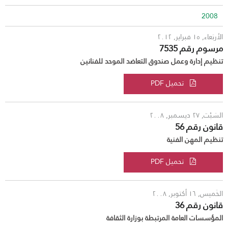
2008
الأربَعاء, ١٥ فبراير, ٢٠١٢
مرسوم رقم 7535
تنظيم إدارة وعمل صندوق التعاضد الموحد للفنانين
تحميل PDF
السَبْت, ٢٧ ديسمبر, ٢٠٠٨
قانون رقم 56
تنظيم المهن الفنية
تحميل PDF
الخَميس, ١٦ أكتوبر, ٢٠٠٨
قانون رقم 36
المؤسسات العامة المرتبطة بوزارة الثقافة