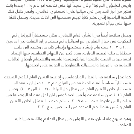
باريس للشؤون الدولية" وكان عميداً لها حتى تقاعده آخر عام ٢٠١٥ بعدما باتت
تعتبر من أبرز المدارس في مجالها على المستوى العالمي. وأصدر خلال تلك
الحقبة الجامعية إثني عشر كتاباً ترجم معظمها الى لغات عديدة، وحصل ثلاثة
منها على جوائز تقديرية.
وعمل سلامة أيضاً في الشأن العام اللبناني، فكان مستشاراً للبرلمان ثم
للحكومة في مجال التفاوض مع اسرائيل، ثم تسلم وزارة الثقافة بين العامين
٢٠٠٠ و ٢٠٠٣ حيث قام بإنشاء هيكليتها وإتمام كادرها، وكلف، الى جانب
متطلبات تلك الحقيبة الوزارية، بعدد كبير من المهام الاضافية، منها الإعداد
لقمة بيروت العربية وللقمة الفرانكوفونية التاسعة والاهتمام بأوضاع الجاليات
اللبنانية في افريقيا والاشتراك بالمفاوضات الدولية على اختلافها.
كما عمل سلامة في المجال الدبلوماسي، إذ عينه الامين العام للأمم المتحدة
مستشاراً سياسياً لبعثة المنظمة في العراق عام ٢٠٠٣ قبل ان يرفعه الى
مستشار خاص للأمين العام في مجال حل النزاعات (٢٠٠٣ الى ٢٠٠٧). وفي
العام ٢٠١٦ عين سلامة عضواً في لجنة كوفي انان لحل معضلة الروهينغا في
ميانمار التي غادرها صيف سنة ٢٠١٧ لتسلم منصب الممثل الخاص للأمين
العام ورئيس بعثة الامم المتحدة في ليبيا حتى ربيع ٢٠٢٠.
وهو متزوج وله ابنتان، تعمل الأولى في مجال الاعلام والثانية في ادارة
المتاحف.